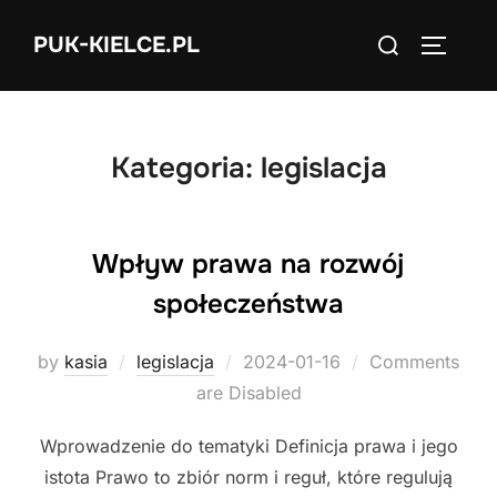
Skip
Search
PUK-KIELCE.PL
to
TOGGLE
for:
content
Kategoria:
legislacja
Wpływ prawa na rozwój
społeczeństwa
Posted
by
kasia
legislacja
2024-01-16
Comments
on
are Disabled
Wprowadzenie do tematyki Definicja prawa i jego
istota Prawo to zbiór norm i reguł, które regulują