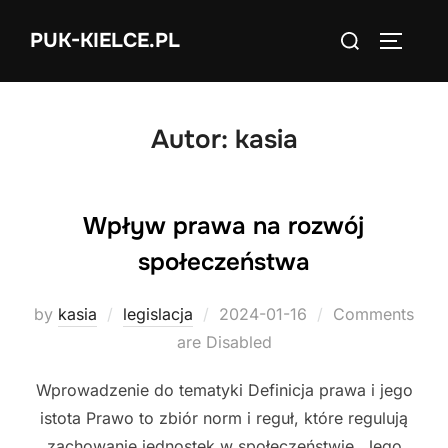
Skip
Search
PUK-KIELCE.PL
to
TOGGLE
for:
content
Autor:
kasia
Wpływ prawa na rozwój
społeczeństwa
Posted
by
kasia
legislacja
2024-01-16
Comments
on
are Disabled
Wprowadzenie do tematyki Definicja prawa i jego
istota Prawo to zbiór norm i reguł, które regulują
zachowanie jednostek w społeczeństwie. Jego