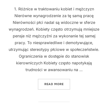
1. Różnice w traktowaniu kobiet i mężczyzn
Nierówne wynagrodzenie za tę samą pracę
Nierówności płci nadal są widoczne w sferze
wynagrodzeń. Kobiety często otrzymują mniejsze
pensje niż mężczyźni za wykonanie tej samej
pracy. To niesprawiedliwe i demotywujące,
utrzymując stereotypy płciowe w społeczeństwie.
Ograniczenia w dostępie do stanowisk
kierowniczych Kobiety często napotykają
trudności w awansowaniu na …
"PRAWA CZŁOWIEKA A RÓW
READ MORE