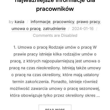
najważniejsze informacje dla
pracowników
by
kasia
informacje
,
pracownicy
,
prawo pracy
,
Posted
umowa o pracę
,
zatrudnienie
2024-01-16
on
Comments are Disabled
1. Umowa o pracę Rodzaje umów o pracę W
prawie pracy istnieje kilka rodzajów umów o
pracę, z których najpopularniejszą jest umowa o
pracę na czas nieokreślony. Istnieją także umowy
o pracę na czas określony, które mają ustalony
termin zakończenia. Ponadto, istnieje również
możliwość zawarcia umowy o pracę sezonowej,
która obowiązuje tylko przez określony okres …
"PRAWO PRACY W PIGUŁC