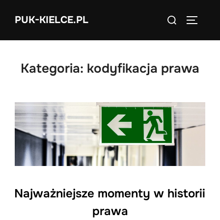
Skip
Search
PUK-KIELCE.PL
to
TOGGLE
for:
content
Kategoria:
kodyfikacja prawa
Najważniejsze momenty w historii
prawa