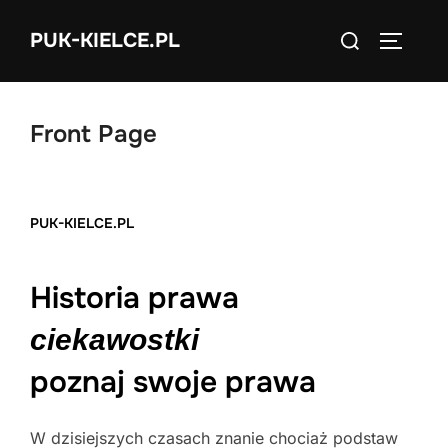
Skip
Search
PUK-KIELCE.PL
to
TOGGLE
for:
content
Front Page
PUK-KIELCE.PL
Historia prawa
ciekawostki
poznaj swoje prawa
W dzisiejszych czasach znanie chociaż podstaw